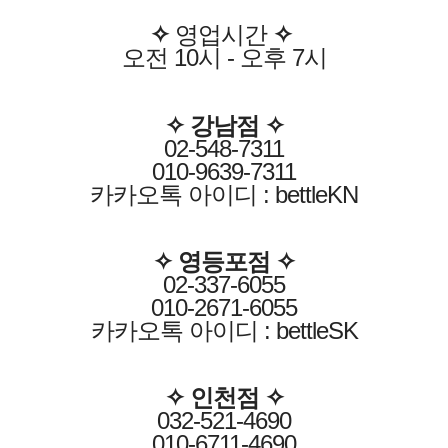
✧
영업시간
✧
오전 10시 - 오후 7시
✧ 강남점
✧
02-548-7311
010-9639-7311
카카오톡 아이디 : bettleKN
✧
영등포점
✧
02-337-6055
010-2671-6055
카카오톡 아이디 : bettleSK
✧
인천점
✧
032-521-4690
010-6711-4690