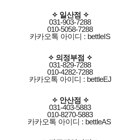
✧
일산점
✧
031-903-7288
010-5058-7288
카카오톡 아이디 : bettleIS
✧
의정부점
✧
031-829-7288
010-4282-7288
카카오톡 아이디 : bettleEJ
✧
안산점
✧
031-403-5883
010-8270-5883
카카오톡 아이디 : bettleAS