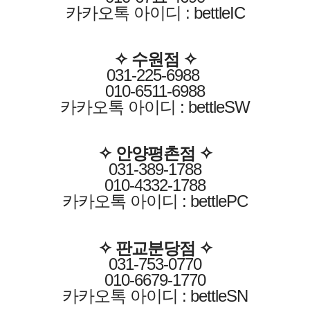
카카오톡 아이디 : bettleIC
✧
수원점
✧
031-225-6988
010-6511-6988
카카오톡 아이디 : bettleSW
✧
안양평촌점
✧
031-389-1788
010-4332-1788
카카오톡 아이디 : bettlePC
✧
판교분당점
✧
031-753-0770
010-6679-1770
카카오톡 아이디 : bettleSN