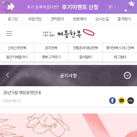
로그인
회원가입
견적문의
방문예약
오시는길
즐겨찾기
신랑신부한복
혼주한복
전통혼례·웨딩한복
행사한복·드레스한복
돌잔치베틀아이
행복 고객후기
칼라필터
태그필터
공지사항
26년 5월 매장운영안내
2026/04/13