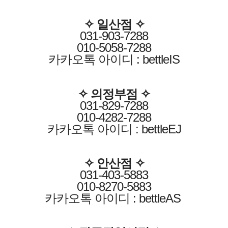
✧
일산점
✧
031-903-7288
010-5058-7288
카카오톡 아이디 : bettleIS
✧
의정부점
✧
031-829-7288
010-4282-7288
카카오톡 아이디 : bettleEJ
✧
안산점
✧
031-403-5883
010-8270-5883
카카오톡 아이디 : bettleAS